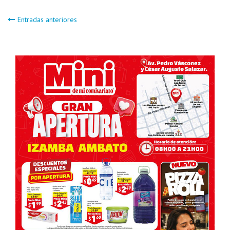
Navegación
Entradas anteriores
de
entradas