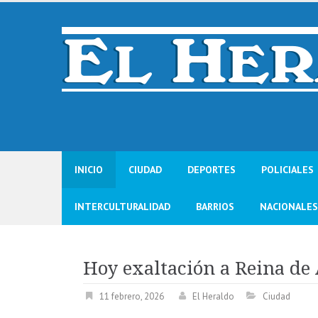
Skip
to
content
INICIO
CIUDAD
DEPORTES
POLICIALES
INTERCULTURALIDAD
BARRIOS
NACIONALES
Hoy exaltación a Reina d
11 febrero, 2026
El Heraldo
Ciudad