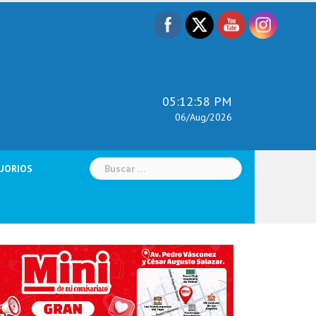
05:12:59 PM
06/Aug/2026
Buscar:
UORIOS