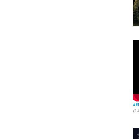
#E
(1