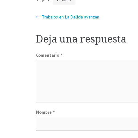
Navegación
Trabajos en La Delicia avanzan
de
Deja una respuesta
entradas
Comentario
*
Nombre
*