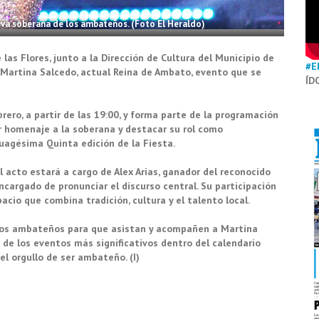
eva soberana de los ambateños. (Foto El Heraldo)
las Flores, junto a la Dirección de Cultura del Municipio de
#E
e Martina Salcedo, actual Reina de Ambato, evento que se
ÍD
rero, a partir de las 19:00, y forma parte de la programación
dir homenaje a la soberana y destacar su rol como
uagésima Quinta edición de la Fiesta.
 acto estará a cargo de Alex Arias, ganador del reconocido
ncargado de pronunciar el discurso central. Su participación
acio que combina tradición, cultura y el talento local.
a los ambateños para que asistan y acompañen a Martina
de los eventos más significativos dentro del calendario
 el orgullo de ser ambateño. (I)