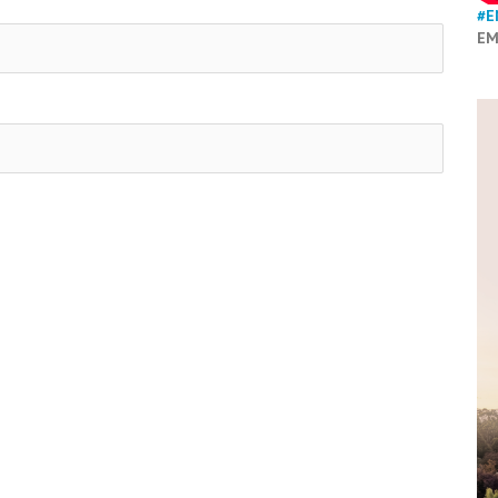
#E
EM