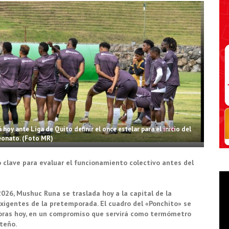
hoy ante Liga de Quito definir el once estelar para el inicio del
onato. (Foto MR)
 clave para evaluar el funcionamiento colectivo antes del
026, Mushuc Runa se traslada hoy a la capital de la
xigentes de la pretemporada. El cuadro del «Ponchito» se
 horas hoy, en un compromiso que servirá como termómetro
teño.