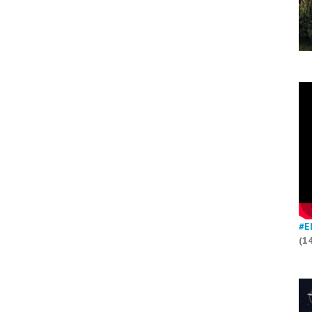
#E
(1