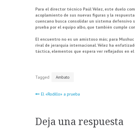
Para el director técnico Paúl Vélez, este duelo co
acoplamiento de sus nuevas figuras y la respuesta f
cuencano busca consolidar un sistema defensivo só
prueba por el equipo albo, que también cumple co
El encuentro no es un amistoso más; para Mushuc 
rival de jerarquía internacional. Vélez ha enfatizad
táctica, elementos que espera ver reflejados en el
Tagged
Ambato
Navegación
El «Rodillo» a prueba
de
Deja una respuesta
entradas