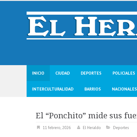
Skip
to
content
INICIO
CIUDAD
DEPORTES
POLICIALES
INTERCULTURALIDAD
BARRIOS
NACIONALES
El “Ponchito” mide sus fu
11 febrero, 2026
El Heraldo
Deportes