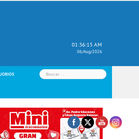
01:36:16 AM
06/Aug/2026
Buscar:
UORIOS