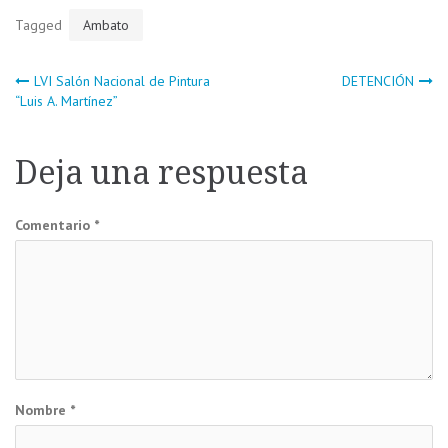
Tagged
Ambato
Navegación
LVI Salón Nacional de Pintura
DETENCIÓN
“Luis A. Martínez”
de
Deja una respuesta
entradas
Comentario
*
Nombre
*