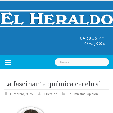
Skip
to
content
04:38:57 PM
06/Aug/2026
Buscar:
La fascinante química cerebral
11 febrero, 2026
El Heraldo
Columnistas
,
Opinión