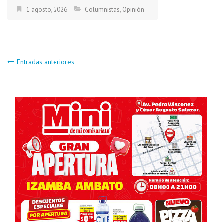
1 agosto, 2026
Columnistas
,
Opinión
Navegación
Entradas anteriores
de
entradas