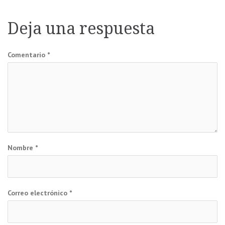
de
Deja una respuesta
entradas
Comentario
*
Nombre
*
Correo electrónico
*