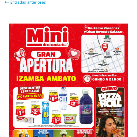
Navegación
Entradas anteriores
de
entradas