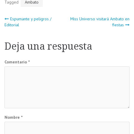
Tagged
Ambato
Navegación
Espumante y peligros /
Miss Universo visitará Ambato en
Editorial
fiestas
de
Deja una respuesta
entradas
Comentario
*
Nombre
*