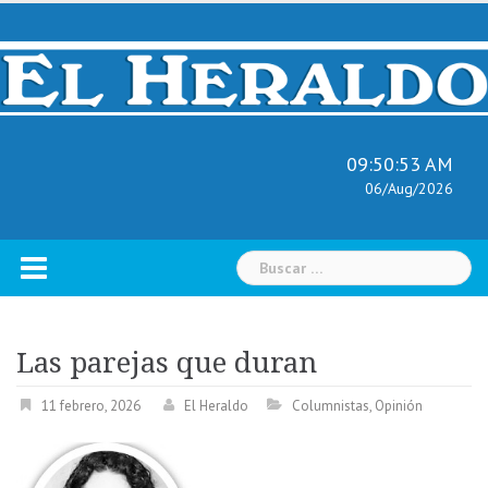
Skip
to
content
09:50:54 AM
06/Aug/2026
Buscar:
Las parejas que duran
11 febrero, 2026
El Heraldo
Columnistas
,
Opinión