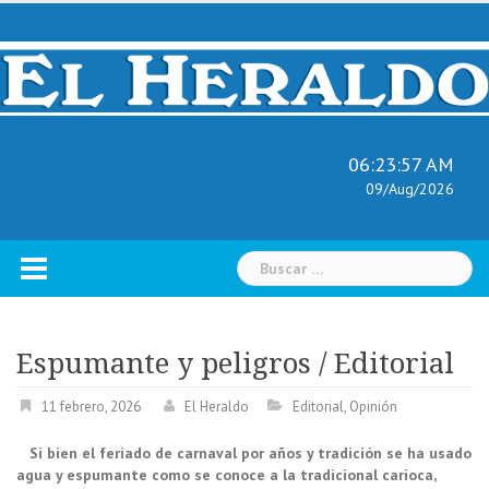
Skip
to
content
06:23:58 AM
09/Aug/2026
Buscar:
Espumante y peligros / Editorial
11 febrero, 2026
El Heraldo
Editorial
,
Opinión
Si bien el feriado de carnaval por años y tradición se ha usado
agua y espumante como se conoce a la tradicional carioca,