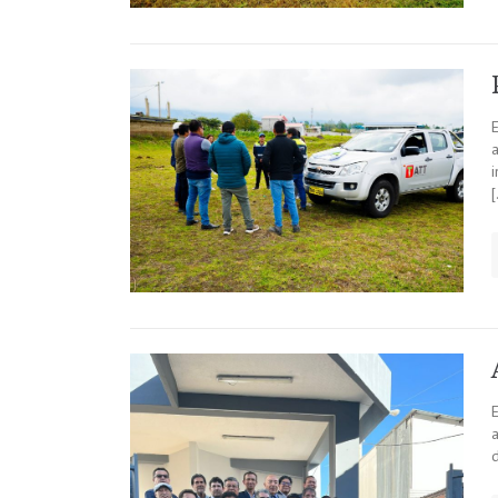
E
i
d