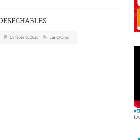
DESECHABLES
19 febrero, 2026
Caricaturas
#E
ÍD