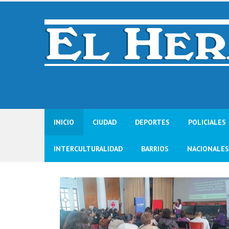
Skip
to
content
INICIO
CIUDAD
DEPORTES
POLICIALES
INTERCULTURALIDAD
BARRIOS
NACIONALES