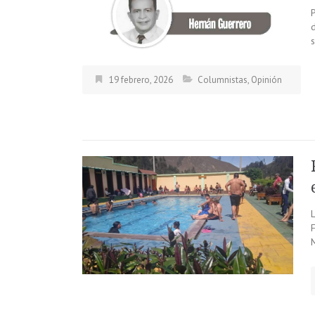
d
s
19 febrero, 2026
Columnistas
,
Opinión
L
M