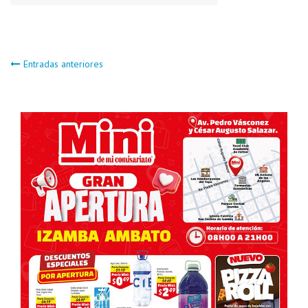
Navegación
Entradas anteriores
de
entradas