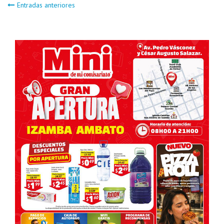
Navegación
Entradas anteriores
de
entradas