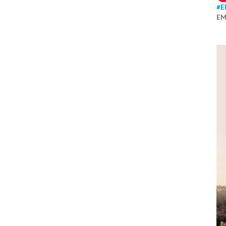
#E
EM