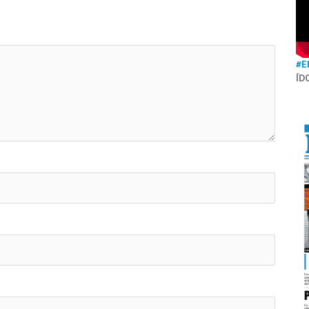
#E
ÍD