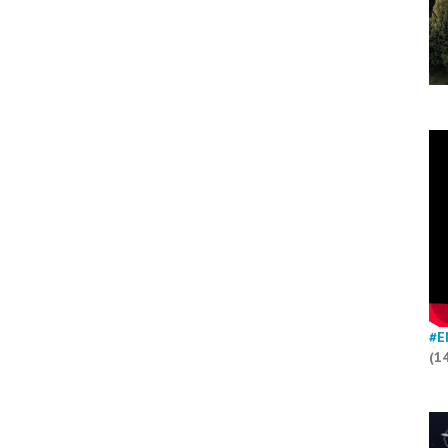
#E
(1