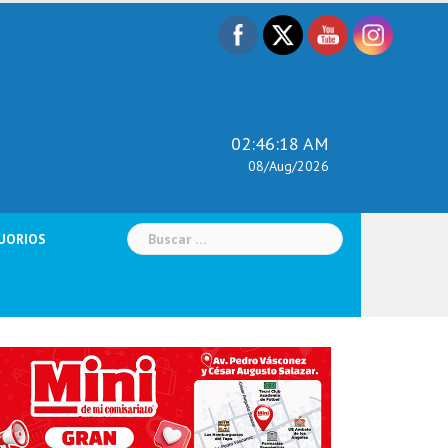
02:46:19 AM
08/Aug/2026
Buscar:
UORIOS