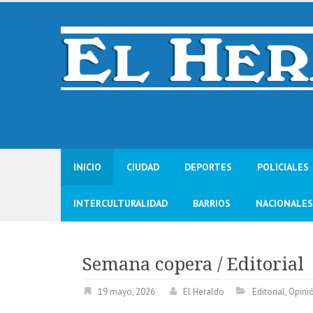
Skip
to
content
INICIO
CIUDAD
DEPORTES
POLICIALES
INTERCULTURALIDAD
BARRIOS
NACIONALES
Semana copera / Editorial
19 mayo, 2026
El Heraldo
Editorial
,
Opini