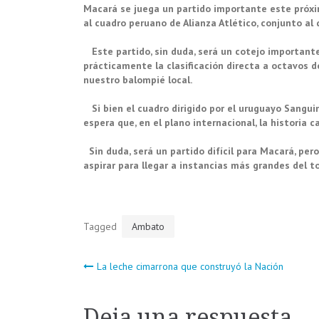
Macará se juega un partido importante este próxim
al cuadro peruano de Alianza Atlético, conjunto al
Este partido, sin duda, será un cotejo importante
prácticamente la clasificación directa a octavos d
nuestro balompié local.
Si bien el cuadro dirigido por el uruguayo Sanguin
espera que, en el plano internacional, la historia 
Sin duda, será un partido difícil para Macará, pero
aspirar para llegar a instancias más grandes del 
Tagged
Ambato
Navegación
La leche cimarrona que construyó la Nación
de
Deja una respuesta