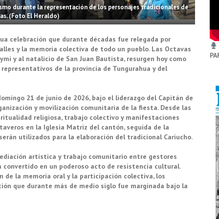
ismo durante la representación de los personajes tradicionales de
as. (Foto El Heraldo)
gua celebración que durante décadas fue relegada por
 calles y la memoria colectiva de todo un pueblo. Las Octavas
PA
aymi y al natalicio de San Juan Bautista, resurgen hoy como
 representativos de la provincia de Tungurahua y del
domingo 21 de junio de 2026, bajo el liderazgo del Capitán de
rganización y movilización comunitaria de la fiesta. Desde las
ritualidad religiosa, trabajo colectivo y manifestaciones
ctaveros en la Iglesia Matriz del cantón, seguida de la
erán utilizados para la elaboración del tradicional Cariucho.
diación artística y trabajo comunitario entre gestores
a convertido en un poderoso acto de resistencia cultural.
n de la memoria oral y la participación colectiva, los
ión que durante más de medio siglo fue marginada bajo la