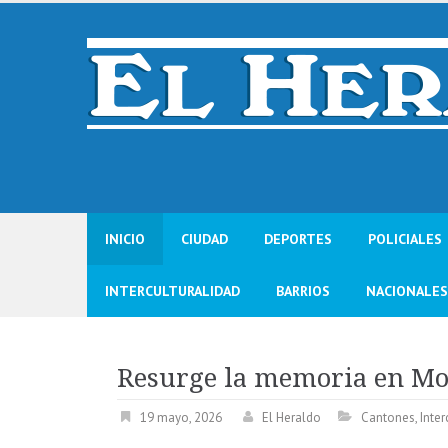
Skip
to
content
INICIO
CIUDAD
DEPORTES
POLICIALES
INTERCULTURALIDAD
BARRIOS
NACIONALES
Resurge la memoria en M
19 mayo, 2026
El Heraldo
Cantones
,
Inter