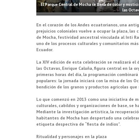
El Parque Central de Mocha se llena de color y mistic
las Octav
En el corazón de los Andes ecuatorianos, una anti
prejuicios coloniales vuelve a ocupar la plaza, las
de Mocha, festividad ancestral vinculada al Inti R
uno de los procesos culturales y comunitarios más
Ecuador.
La XIV edición de esta celebración se realizará el 
las Octavas, Enrique Caluña, figura central en la o
primeras horas del día, la programación combinará 
populares: la jornada iniciará con la misa de los O
bendición de los granos y productos agrícolas que s
Lo que comenzó en 2013 como una iniciativa de me
culturales, cabildos y organizaciones de base, se h
Mediante la investigación artística, la recuperació
habitantes de Mocha han despertado una celebrac
etiqueta despectiva de “fiesta de indios”.
Ritualidad y personajes en la plaza