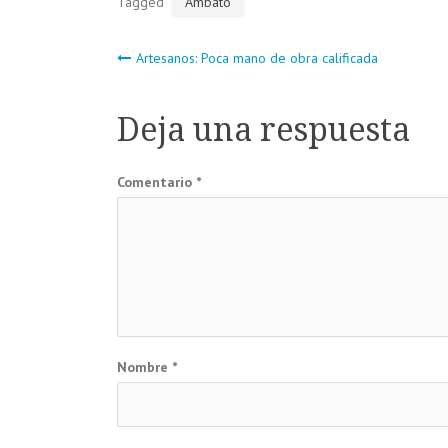
Tagged
Ambato
Navegación
Artesanos: Poca mano de obra calificada
de
Deja una respuesta
entradas
Comentario
*
Nombre
*