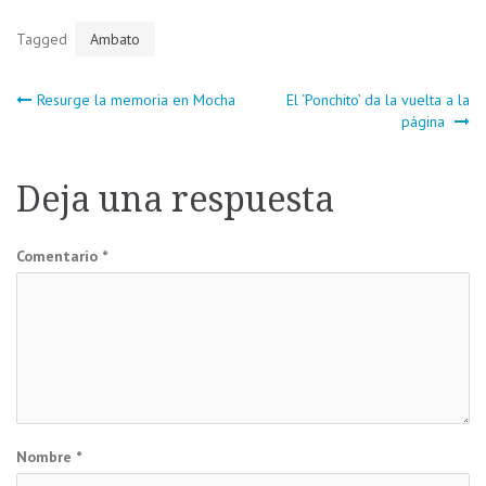
Tagged
Ambato
Navegación
Resurge la memoria en Mocha
El ‘Ponchito’ da la vuelta a la
página
de
Deja una respuesta
entradas
Comentario
*
Nombre
*