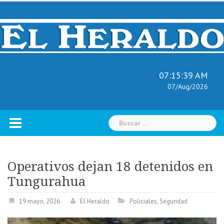
Skip
to
content
07:15:40 AM
07/Aug/2026
Buscar:
Operativos dejan 18 detenidos en
Tungurahua
19 mayo, 2026
El Heraldo
Policiales
,
Seguridad