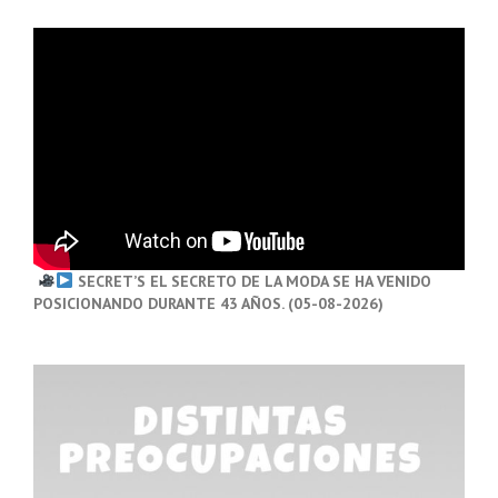
SECRET’S EL SECRETO DE LA MODA SE HA VENIDO
POSICIONANDO DURANTE 43 AÑOS. (05-08-2026)