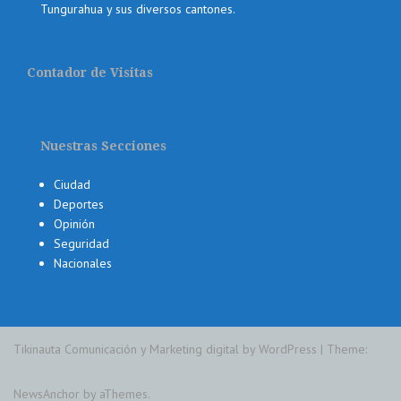
Tungurahua y sus diversos cantones.
Contador de Visitas
Nuestras Secciones
Ciudad
Deportes
Opinión
Seguridad
Nacionales
Tikinauta Comunicación y Marketing digital by WordPress
|
Theme:
NewsAnchor
by aThemes.