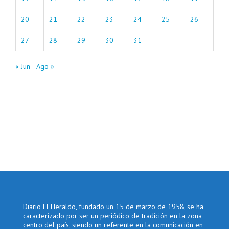
20
21
22
23
24
25
26
27
28
29
30
31
« Jun
Ago »
Diario El Heraldo, fundado un 15 de marzo de 1958, se ha
caracterizado por ser un periódico de tradición en la zona
centro del país, siendo un referente en la comunicación en