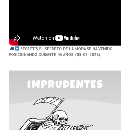
SECRET’S EL SECRETO DE LA MODA SE HA VENIDO
POSICIONANDO DURANTE 43 AÑOS. (05-08-2026)