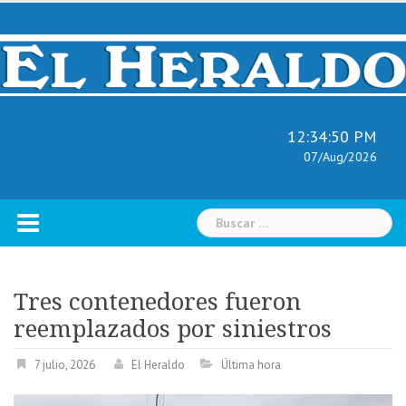
Skip
to
content
12:34:51 PM
07/Aug/2026
Buscar:
Tres contenedores fueron
reemplazados por siniestros
7 julio, 2026
El Heraldo
Última hora