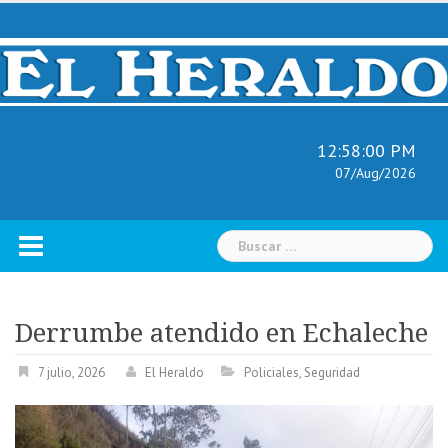
Skip
to
content
12:58:01 PM
07/Aug/2026
Buscar:
Derrumbe atendido en Echaleche
7 julio, 2026
El Heraldo
Policiales
,
Seguridad