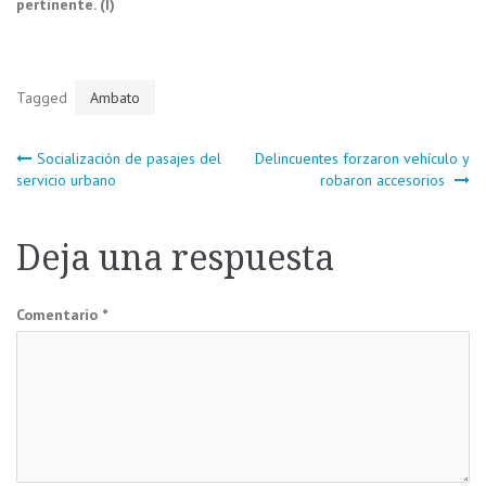
pertinente. (I)
Tagged
Ambato
Navegación
Socialización de pasajes del
Delincuentes forzaron vehículo y
servicio urbano
robaron accesorios
de
Deja una respuesta
entradas
Comentario
*