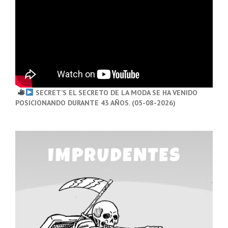
SECRET’S EL SECRETO DE LA MODA SE HA VENIDO
POSICIONANDO DURANTE 43 AÑOS. (05-08-2026)