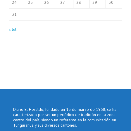
24
25
26
27
28
29
30
31
« Jul
Diario El Heraldo, fundado un 15 de marzo de 1958, se ha
caracterizado por ser un periódico de tradición en la zona
centro del país, siendo un referente en la comunicación en
Tungurahua y sus diversos cantones.