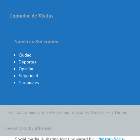
Contador de Visitas
Nuestras Secciones
Ciudad
Deportes
Opinión
Seguridad
Nacionales
Tikinauta Comunicación y Marketing digital by WordPress
|
Theme:
NewsAnchor
by aThemes.
Social media & sharing icons powered by
UltimatelySocial