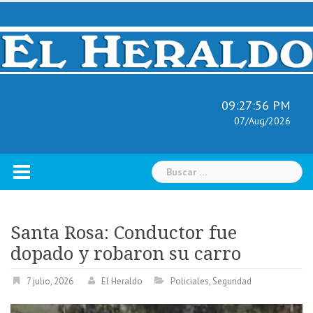
Skip
to
content
09:27:57 PM
07/Aug/2026
Buscar:
Santa Rosa: Conductor fue
dopado y robaron su carro
7 julio, 2026
El Heraldo
Policiales
,
Seguridad