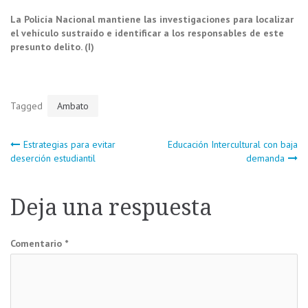
La Policía Nacional mantiene las investigaciones para localizar
el vehículo sustraído e identificar a los responsables de este
presunto delito. (I)
Tagged
Ambato
Navegación
Estrategias para evitar
Educación Intercultural con baja
deserción estudiantil
demanda
de
Deja una respuesta
entradas
Comentario
*