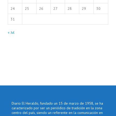
24
25
26
27
28
29
30
31
« Jul
Diario El Heraldo, fundado un 15 de marzo de 1958, se ha
caracterizado por ser un periódico de tradición en la zona
centro del país, siendo un referente en la comunicación en