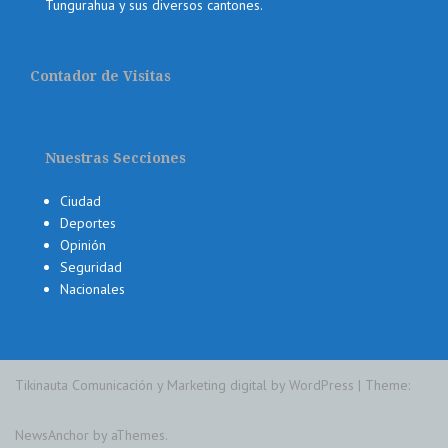
Tungurahua y sus diversos cantones.
Contador de Visitas
Nuestras Secciones
Ciudad
Deportes
Opinión
Seguridad
Nacionales
Tikinauta Comunicación y Marketing digital by WordPress
|
Theme:
NewsAnchor
by aThemes.