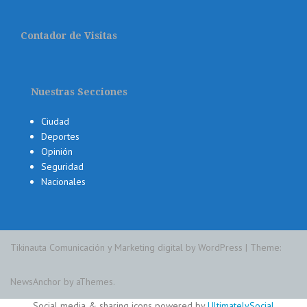
Contador de Visitas
Nuestras Secciones
Ciudad
Deportes
Opinión
Seguridad
Nacionales
Tikinauta Comunicación y Marketing digital by WordPress
|
Theme:
NewsAnchor
by aThemes.
Social media & sharing icons powered by
UltimatelySocial