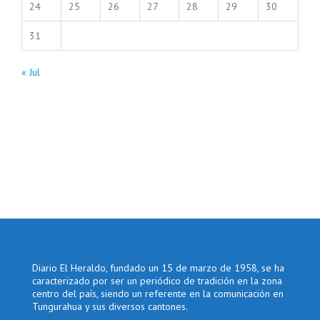
24
25
26
27
28
29
30
31
« Jul
Diario El Heraldo, fundado un 15 de marzo de 1958, se ha
caracterizado por ser un periódico de tradición en la zona
centro del país, siendo un referente en la comunicación en
Tungurahua y sus diversos cantones.