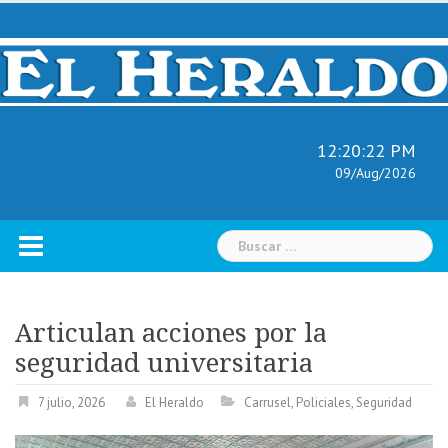
Skip
to
content
12:20:22 PM
09/Aug/2026
Buscar:
Articulan acciones por la
seguridad universitaria
7 julio, 2026
El Heraldo
Carrusel
,
Policiales
,
Seguridad