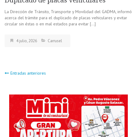
Duplicado de placas vehiculares
La Dirección de Tránsito, Transporte y Movilidad del GADMA, informó
acerca del trámite para el duplicado de placas vehiculares y evitar
circular sin éstas o en mal estados para evitar […]
4 julio, 2026
Carrusel
Navegación
Entradas anteriores
de
entradas