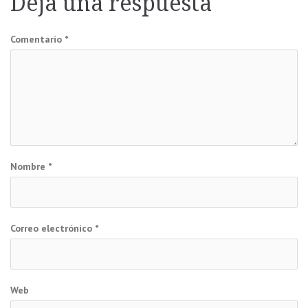
Deja una respuesta
entradas
Comentario
*
Nombre
*
Correo electrónico
*
Web