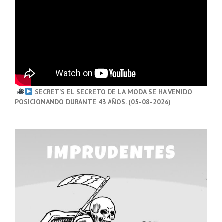
SECRET’S EL SECRETO DE LA MODA SE HA VENIDO
POSICIONANDO DURANTE 43 AÑOS. (05-08-2026)