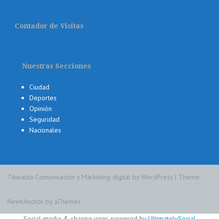
Contador de Visitas
Nuestras Secciones
Ciudad
Deportes
Opinión
Seguridad
Nacionales
Tikinauta Comunicación y Marketing digital by WordPress
|
Theme:
NewsAnchor
by aThemes.
Social media & sharing icons powered by
UltimatelySocial