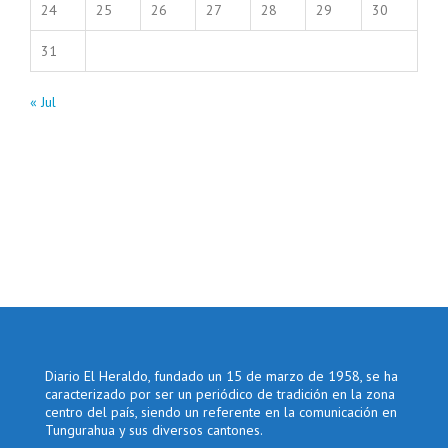
24
25
26
27
28
29
30
31
« Jul
Diario El Heraldo, fundado un 15 de marzo de 1958, se ha
caracterizado por ser un periódico de tradición en la zona
centro del país, siendo un referente en la comunicación en
Tungurahua y sus diversos cantones.