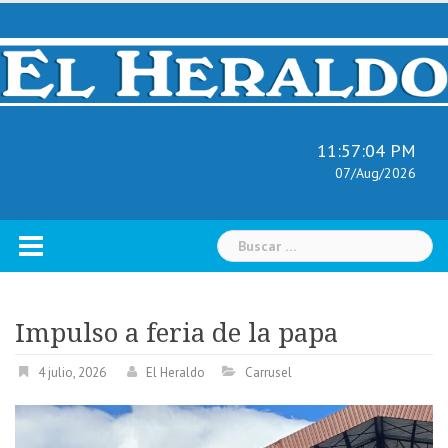
Skip
to
content
11:57:05 PM
07/Aug/2026
Buscar:
Impulso a feria de la papa
4 julio, 2026
El Heraldo
Carrusel