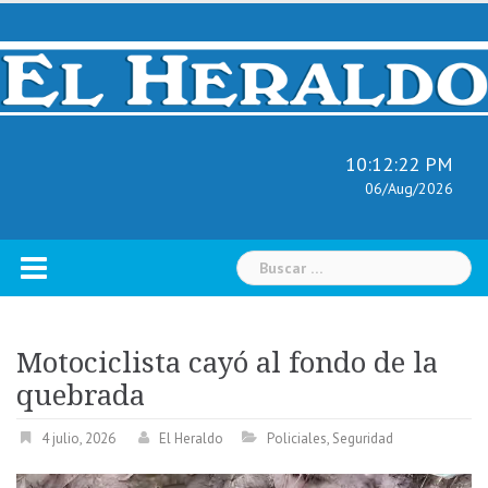
Skip
to
content
10:12:23 PM
06/Aug/2026
Buscar:
Motociclista cayó al fondo de la
quebrada
4 julio, 2026
El Heraldo
Policiales
,
Seguridad