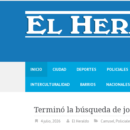
Skip
to
content
INICIO
CIUDAD
DEPORTES
POLICIALES
INTERCULTURALIDAD
BARRIOS
NACIONALES
Terminó la búsqueda de j
4 julio, 2026
El Heraldo
Carrusel
,
Policial