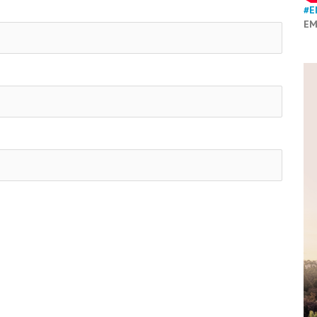
#E
EM