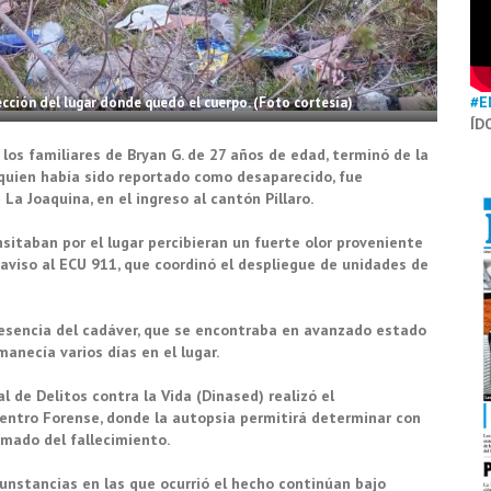
#E
ección del lugar donde quedó el cuerpo. (Foto cortesía)
ÍD
os familiares de Bryan G. de 27 años de edad, terminó de la
 quien había sido reportado como desaparecido, fue
La Joaquina, en el ingreso al cantón Píllaro.
sitaban por el lugar percibieran un fuerte olor proveniente
n aviso al ECU 911, que coordinó el despliegue de unidades de
 presencia del cadáver, que se encontraba en avanzado estado
anecía varios días en el lugar.
l de Delitos contra la Vida (Dinased) realizó el
Centro Forense, donde la autopsia permitirá determinar con
imado del fallecimiento.
cunstancias en las que ocurrió el hecho continúan bajo