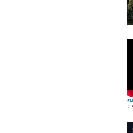
#E
(1