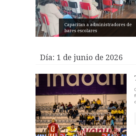
Capacitan a administradores de
bares escolares
Éxito
Día:
1 de junio de 2026
C
d