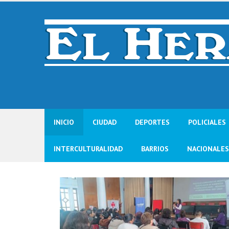
Skip
to
content
INICIO
CIUDAD
DEPORTES
POLICIALES
INTERCULTURALIDAD
BARRIOS
NACIONALES