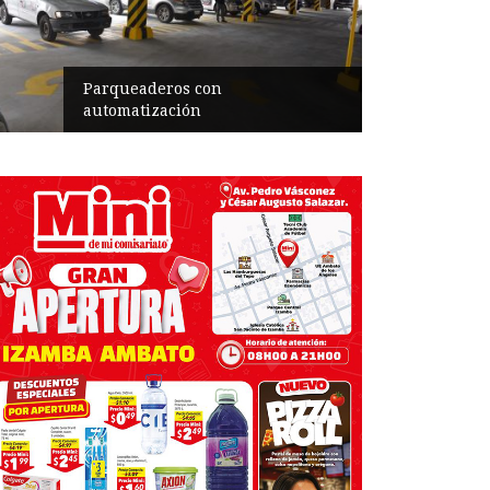
con
Agendan actividades del
n
las Artes