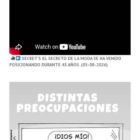
SECRET’S EL SECRETO DE LA MODA SE HA VENIDO
POSICIONANDO DURANTE 43 AÑOS. (05-08-2026)