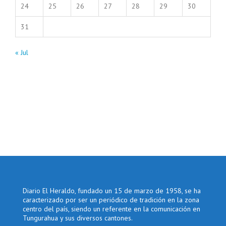
24
25
26
27
28
29
30
31
« Jul
Diario El Heraldo, fundado un 15 de marzo de 1958, se ha
caracterizado por ser un periódico de tradición en la zona
centro del país, siendo un referente en la comunicación en
Tungurahua y sus diversos cantones.