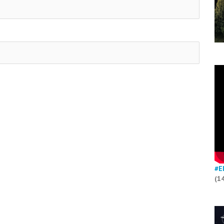
#E
(1