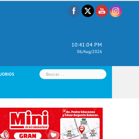
10:41:06 PM
06/Aug/2026
Buscar:
UORIOS