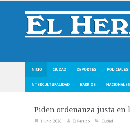
Skip
to
content
INICIO
CIUDAD
DEPORTES
POLICIALES
INTERCULTURALIDAD
BARRIOS
NACIONALES
Piden ordenanza justa en 
1 junio, 2026
El Heraldo
Ciudad