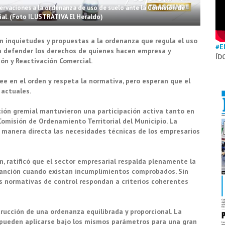
vaciones a la ordenanza de uso de suelo ante la Comisión de
al. (Foto ILUSTRATIVA El Heraldo)
 inquietudes y propuestas a la ordenanza que regula el uso
#E
ca defender los derechos de quienes hacen empresa y
ÍD
ón y Reactivación Comercial.
ee en el orden y respeta la normativa, pero esperan que el
 actuales.
ución gremial mantuvieron una participación activa tanto en
omisión de Ordenamiento Territorial del Municipio. La
de manera directa las necesidades técnicas de los empresarios
ón, ratificó que el sector empresarial respalda plenamente la
 sanción cuando existan incumplimientos comprobados. Sin
s normativas de control respondan a criterios coherentes
rucción de una ordenanza equilibrada y proporcional. La
 pueden aplicarse bajo los mismos parámetros para una gran