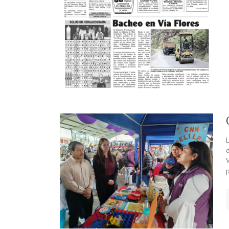
d
V
p