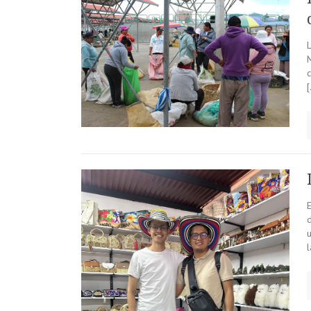
c
d
l