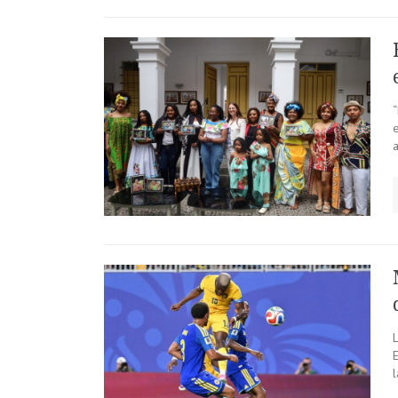
“
E
l