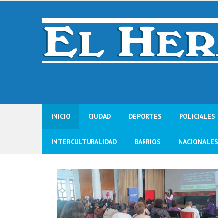
Skip
to
content
INICIO
CIUDAD
DEPORTES
POLICIALES
INTERCULTURALIDAD
BARRIOS
NACIONALES