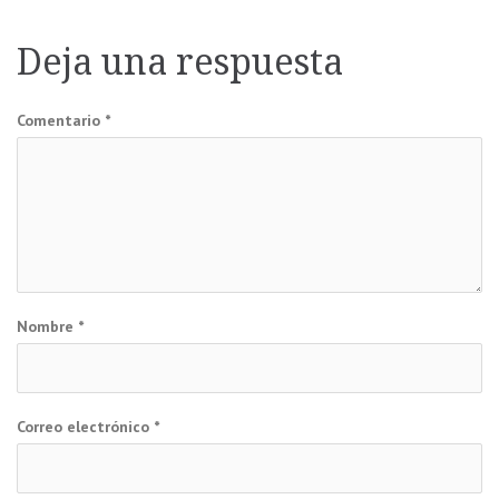
de
entradas
Deja una respuesta
Comentario
*
Nombre
*
Correo electrónico
*