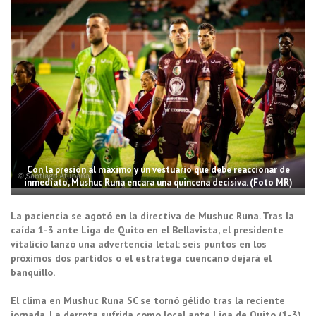
Con la presión al máximo y un vestuario que debe reaccionar de
inmediato, Mushuc Runa encara una quincena decisiva. (Foto MR)
La paciencia se agotó en la directiva de Mushuc Runa. Tras la
caída 1-3 ante Liga de Quito en el Bellavista, el presidente
vitalicio lanzó una advertencia letal: seis puntos en los
próximos dos partidos o el estratega cuencano dejará el
banquillo.
El clima en Mushuc Runa SC se tornó gélido tras la reciente
jornada. La derrota sufrida como local ante Liga de Quito (1-3)