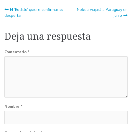
Navegación
El ‘Rodillo’ quiere confirmar su
Noboa viajará a Paraguay en
despertar
junio
de
Deja una respuesta
entradas
Comentario
*
Nombre
*