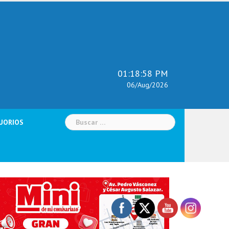
01:18:59 PM
06/Aug/2026
Buscar:
UORIOS