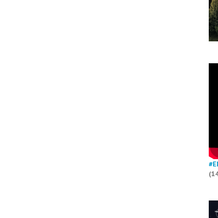
#E
(1