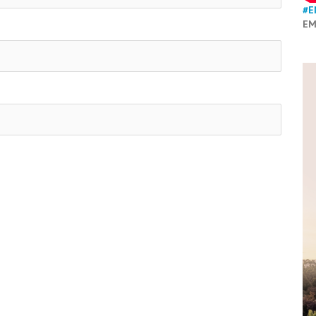
#E
EM