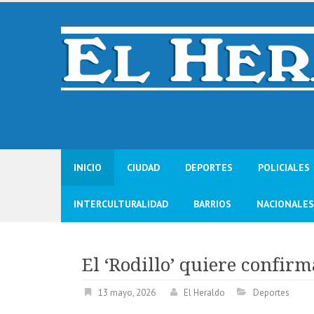
Skip
to
content
INICIO
CIUDAD
DEPORTES
POLICIALES
INTERCULTURALIDAD
BARRIOS
NACIONALES
El ‘Rodillo’ quiere confir
13 mayo, 2026
El Heraldo
Deportes