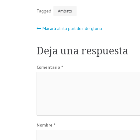
Tagged
Ambato
Navegación
Macará alista partidos de gloria
de
Deja una respuesta
entradas
Comentario
*
Nombre
*