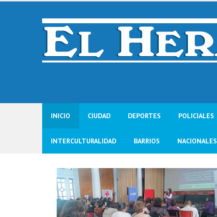
Skip
to
content
INICIO
CIUDAD
DEPORTES
POLICIALES
INTERCULTURALIDAD
BARRIOS
NACIONALES