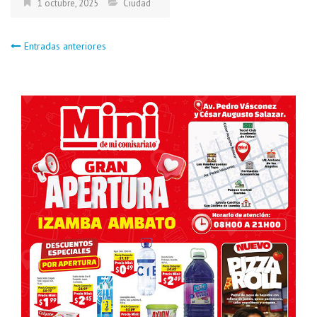
1 octubre, 2025
Ciudad
Navegación
Entradas anteriores
de
entradas