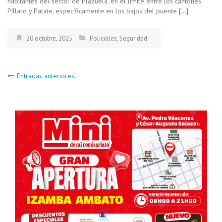
habitantes del sector de Plazuela, en el límite entre los cantones
Píllaro y Patate, específicamente en los bajos del puente […]
20 octubre, 2025
Policiales
,
Seguridad
Navegación
Entradas anteriores
de
entradas