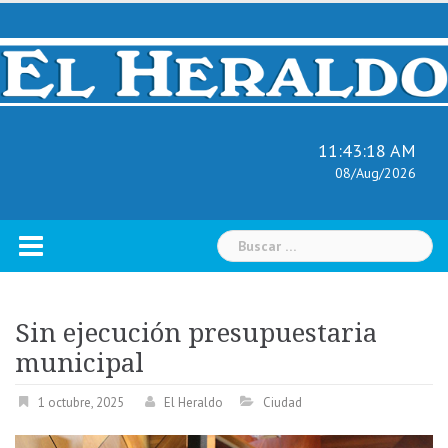
Skip
to
content
11:43:19 AM
08/Aug/2026
Buscar:
Sin ejecución presupuestaria
municipal
1 octubre, 2025
El Heraldo
Ciudad