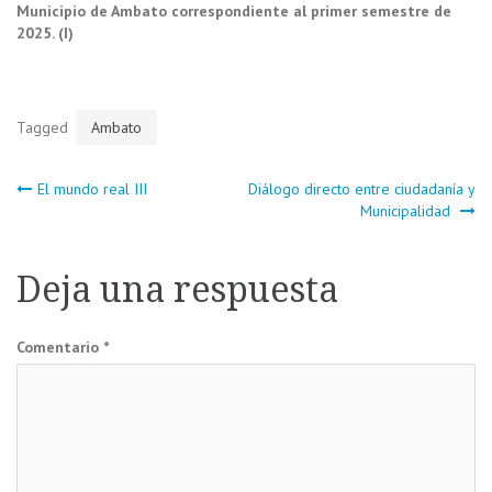
Municipio de Ambato correspondiente al primer semestre de
2025. (I)
Tagged
Ambato
Navegación
El mundo real III
Diálogo directo entre ciudadanía y
Municipalidad
de
Deja una respuesta
entradas
Comentario
*