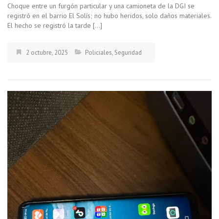
Choque entre un furgón particular y una camioneta de la DGI se
registró en el barrio El Solís; no hubo heridos, solo daños materiales.
El hecho se registró la tarde […]
2 octubre, 2025
Policiales
,
Seguridad