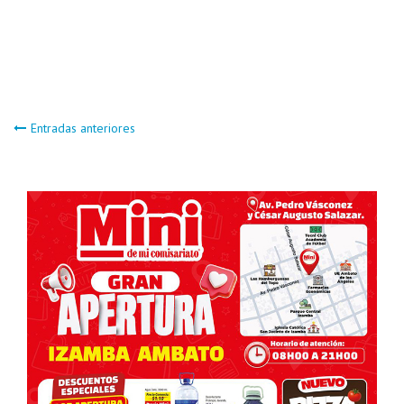
Navegación
Entradas anteriores
de
entradas