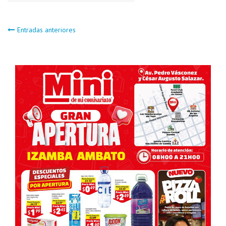
Navegación
Entradas anteriores
de
entradas