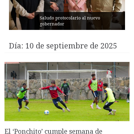
Pelileo conmemora 77 años del
terremoto
Día:
10 de septiembre de 2025
El ‘Ponchito’ cumple semana de