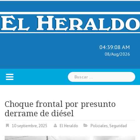
Skip
to
content
04:39:09 AM
08/Aug/2026
Buscar:
Choque frontal por presunto
derrame de diésel
10 septiembre, 2025
El Heraldo
Policiales
,
Seguridad