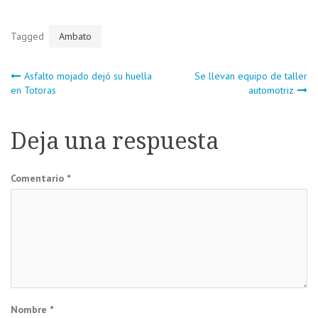
Tagged
Ambato
Navegación
Asfalto mojado dejó su huella
Se llevan equipo de taller
en Totoras
automotriz
de
Deja una respuesta
entradas
Comentario
*
Nombre
*