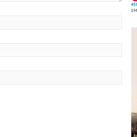
#E
EM