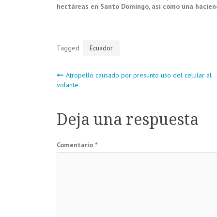
hectáreas en Santo Domingo, así como una haciend
Tagged
Ecuador
Navegación
Atropello causado por presunto uso del celular al
volante
de
Deja una respuesta
entradas
Comentario
*