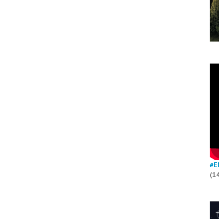
#E
(1