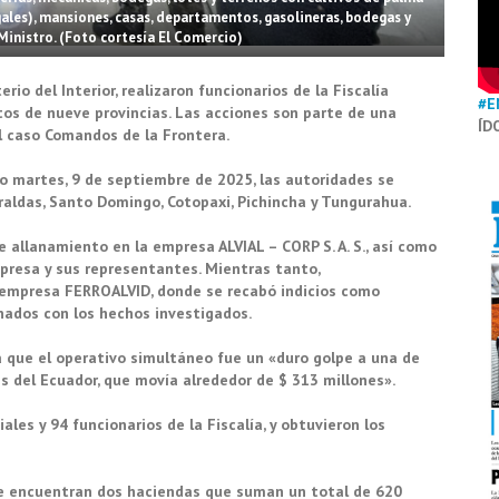
gales), mansiones, casas, departamentos, gasolineras, bodegas y
Ministro. (Foto cortesía El Comercio)
io del Interior, realizaron funcionarios de la Fiscalía
#E
tos de nueve provincias. Las acciones son parte de una
ÍD
el caso Comandos de la Frontera.
do martes, 9 de septiembre de 2025, las autoridades se
aldas, Santo Domingo, Cotopaxi, Pichincha y Tungurahua.
e allanamiento en la empresa ALVIAL – CORP S. A. S., así como
presa y sus representantes. Mientras tanto,
a empresa FERROALVID, donde se recabó indicios como
nados con los hechos investigados.
isa que el operativo simultáneo fue un «duro golpe a una de
 del Ecuador, que movía alrededor de $ 313 millones».
ales y 94 funcionarios de la Fiscalía, y obtuvieron los
se encuentran dos haciendas que suman un total de 620