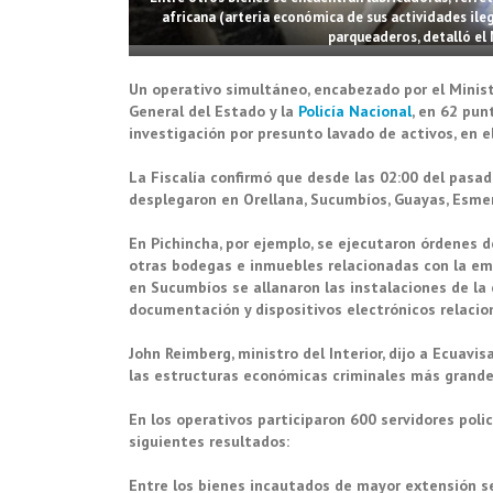
africana (arteria económica de sus actividades ile
parqueaderos, detalló el 
Un operativo simultáneo, encabezado por el Minister
General del Estado y la
Policía Nacional
, en 62 pun
investigación por presunto lavado de activos, en 
La Fiscalía confirmó que desde las 02:00 del pasa
desplegaron en Orellana, Sucumbíos, Guayas, Esmer
En Pichincha, por ejemplo, se ejecutaron órdenes d
otras bodegas e inmuebles relacionadas con la em
en Sucumbíos se allanaron las instalaciones de l
documentación y dispositivos electrónicos relacio
John Reimberg, ministro del Interior, dijo a Ecuav
las estructuras económicas criminales más grandes
En los operativos participaron 600 servidores polici
siguientes resultados:
Entre los bienes incautados de mayor extensión 