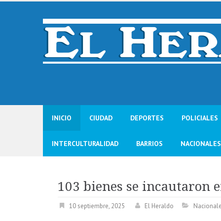
Skip
to
content
INICIO
CIUDAD
DEPORTES
POLICIALES
INTERCULTURALIDAD
BARRIOS
NACIONALES
103 bienes se incautaron 
10 septiembre, 2025
El Heraldo
Nacional