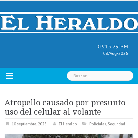
Skip
to
content
03:15:30 PM
08/Aug/2026
Buscar:
Atropello causado por presunto
uso del celular al volante
10 septiembre, 2025
El Heraldo
Policiales
,
Seguridad