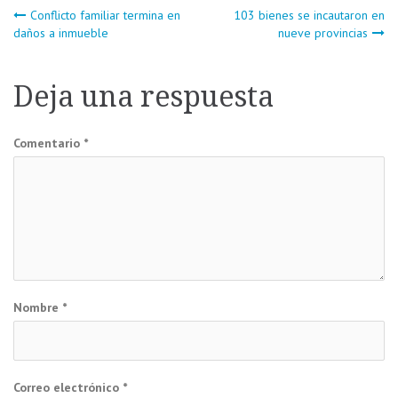
Navegación
Conflicto familiar termina en
103 bienes se incautaron en
daños a inmueble
nueve provincias
de
Deja una respuesta
entradas
Comentario
*
Nombre
*
Correo electrónico
*