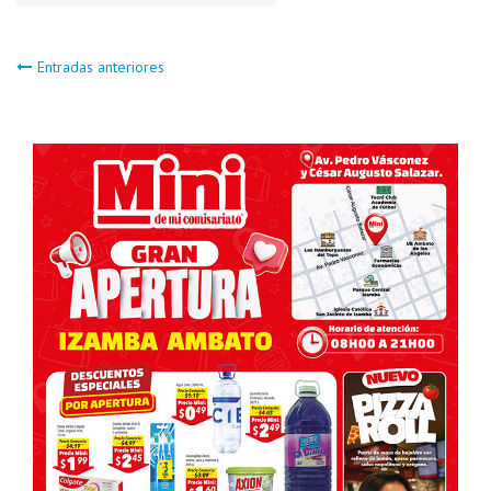
Navegación
Entradas anteriores
de
entradas