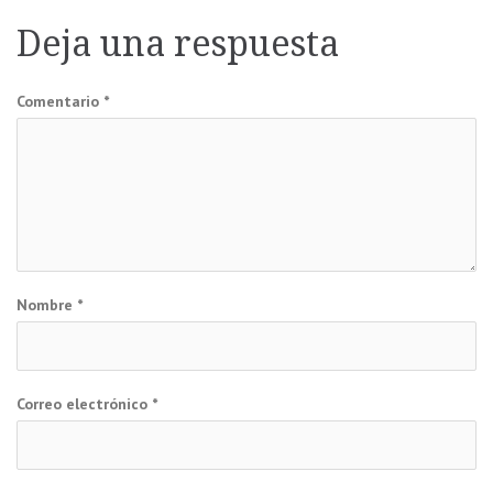
de
Deja una respuesta
entradas
Comentario
*
Nombre
*
Correo electrónico
*