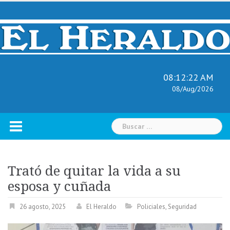
Skip
to
content
08:12:23 AM
08/Aug/2026
Buscar:
Trató de quitar la vida a su
esposa y cuñada
26 agosto, 2025
El Heraldo
Policiales
,
Seguridad