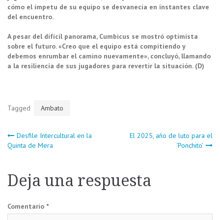
cómo el ímpetu de su equipo se desvanecía en instantes clave
del encuentro.
A pesar del difícil panorama, Cumbicus se mostró optimista
sobre el futuro. «Creo que el equipo está compitiendo y
debemos enrumbar el camino nuevamente», concluyó, llamando
a la resiliencia de sus jugadores para revertir la situación. (D)
Tagged
Ambato
Navegación
Desfile Intercultural en la
El 2025, año de luto para el
Quinta de Mera
‘Ponchito’
de
Deja una respuesta
entradas
Comentario
*