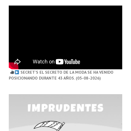
SECRET’S EL SECRETO DE LA MODA SE HA VENIDO
POSICIONANDO DURANTE 43 AÑOS. (05-08-2026)