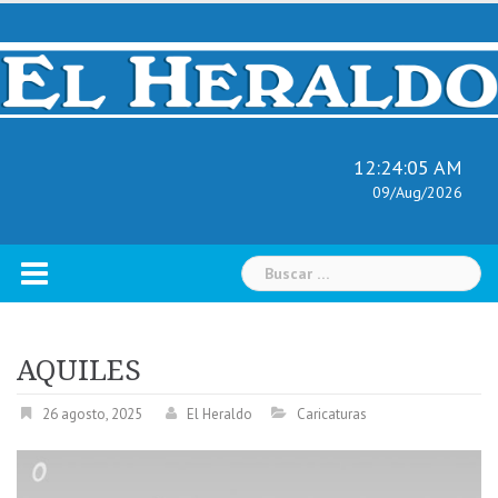
Skip
to
content
12:24:06 AM
09/Aug/2026
Buscar:
AQUILES
26 agosto, 2025
El Heraldo
Caricaturas