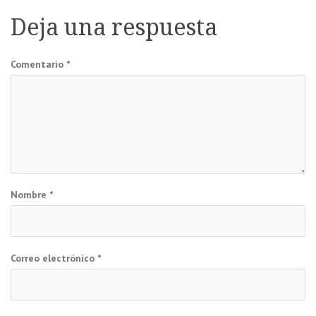
de
Deja una respuesta
entradas
Comentario
*
Nombre
*
Correo electrónico
*