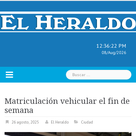
Skip
to
content
12:36:23 PM
08/Aug/2026
Buscar:
Matriculación vehicular el fin de
semana
26 agosto, 2025
El Heraldo
Ciudad