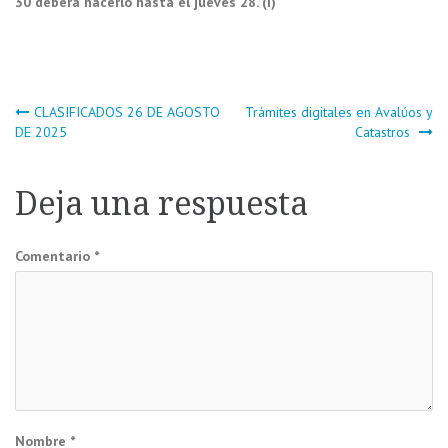
30 deberá hacerlo hasta el jueves 28. (I)
Navegación
CLASIFICADOS 26 DE AGOSTO
Trámites digitales en Avalúos y
DE 2025
Catastros
de
Deja una respuesta
entradas
Comentario
*
Nombre
*