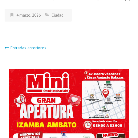
4 marzo, 2026
Ciudad
Navegación
Entradas anteriores
de
entradas