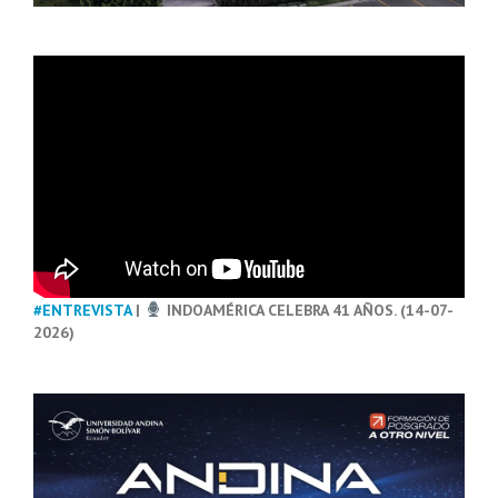
#ENTREVISTA
|
INDOAMÉRICA CELEBRA 41 AÑOS. (14-07-
2026)