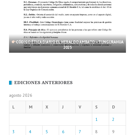
CÓDIGO ÉTICA DIARIO EL HERALDO AMBATO – TUNGURAHUA
2025
EDICIONES ANTERIORES
agosto 2026
L
M
X
J
V
S
D
1
2
3
4
5
6
7
8
9